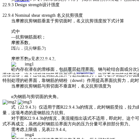
22.9.3
Design strength
设计强度
2
2.9.4 Nominal shear strength
名义抗剪强度
当
摩擦抗剪钢筋
垂直于剪切面时，名义抗剪强度按下式计算
式中
—
抗剪钢筋
面积；
摩擦系数。
现在更好地了解我们
因而，
抗剪钢筋
为
摩擦系数μ见表
22.9.4.2
。
通过社交网络分享我们的项目
砼
内存在潜在的滑移面，包括覆层处理界面、钢与
砼
结合面或分次
京ICP备：
18058212号
滑移位移，这个过程使钢筋
受拉并可达
屈服应力，故
可看作钢筋对界面
特别处理的
砼
界面，靠钢筋的销
栓
（
d
owel
）作用提高界面抗剪力，此时
当
摩擦抗剪
钢筋
与剪切面不垂直时，
名义抗剪强度为
α
为钢筋与剪切面的夹角。
式（
22.9.4.3
）仅适用于
图
R22.9.4.3
a
的情况
，此时钢筋受拉，拉力
量
，
这项
考虑
的是
钢筋拉力抗剪。
对于图
R22.9.4.3b
的情况，
美混
规
指出
该式不适用，
即
此时
。这个
式
不再成立，虽然此时钢筋沿界面方向的压力分量
可承担部分剪力。
需考虑上限值，见表
22.9.4.4
。