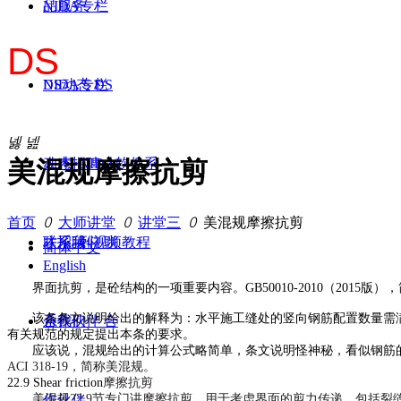
品服务
NIDA专栏
DS
工作室
NIDA专栏
DS动态
DS
德心 思远
넳
넲
动态
人才招聘
NIDA软件系
人
美混规摩擦抗剪
首页
ꄲ
大师讲堂
ꄲ
讲堂三
ꄲ
美混规摩擦抗剪
才招聘
联系我们
列视频教程
联
简体中文
English
界面抗剪，是
砼
结构的一项重要内容。
GB50010-2010
（
2015
版），
该条条文说明给出的解释为：水平施工缝处的竖向钢筋配置数量需
系我们
合作伙伴
合
有关规范的规定提出本条的要求。
应该说，混
规
给出的计算公式略简单，条文说明怪神秘，
看似钢筋
ACI 318-19
，简称美混
规
。
22.9 Shear friction
摩擦抗剪
美混
规
22.9
节专门讲摩擦抗剪，用于考虑界面的剪力传递，包括裂
作伙伴