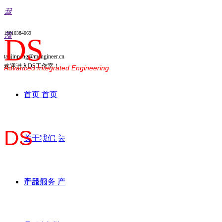
뀰
15810384069
낂
DS
tanjinpeng@mengineer.cn
欢迎进入DS工作室！
Advanced Integrated Engineering
首页
首页
DS
工作室
关于我们
关
德心 思远
于我们
产品服务
产