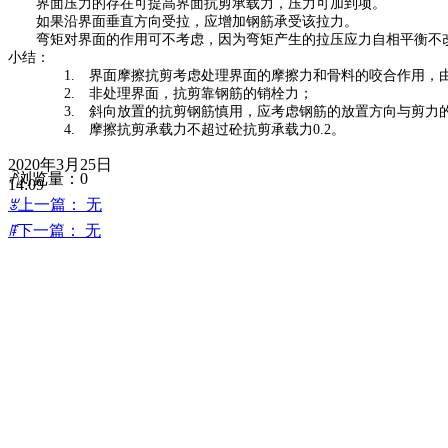
界面压力的存在可提高
界面抗剪承载力
，压力可加到
项。
如果沿界面垂直方向受拉，应增加钢筋承受该拉力。
弯矩对界面的作用可不考虑，因为弯矩产生的拉压应力自相平衡不
小结：
1.
界面摩擦
抗剪考虑
处理界面
的
摩擦力和骨料的咬合作用，
2.
非处理界面，
抗剪靠
钢筋的销
栓
力；
3.
斜
向放置
的抗剪钢筋
慎用，应考虑钢筋的放置方向与剪力
4.
摩擦抗剪承载力
不超过
砼抗剪
承载力
0.2
。
2020年3月25日
ꄘ
浏览量：
0
14:09
ꂃ
上一篇：
无
ꁹ
下一篇：
无
搜索
搜索我们的网站